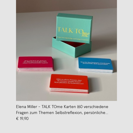
Elena Miller - TALK TOme Karten (60 verschiedene
Fragen zum Themen Selbstreflexion, persönliche
Entwicklung und mehr)
€ 19,90