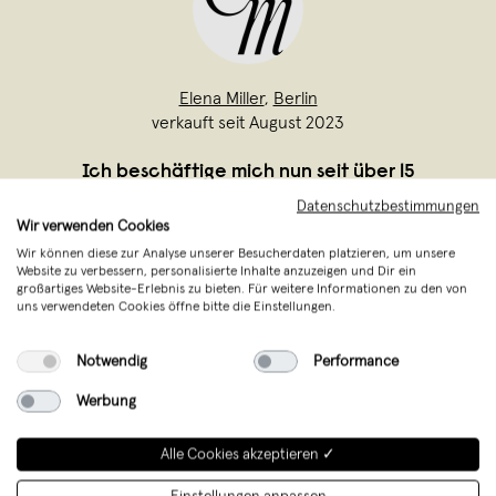
Elena Miller
,
Berlin
verkauft seit August 2023
Ich beschäftige mich nun seit über 15
Jahren mit dem Thema Selbstliebe. Das
Datenschutzbestimmungen
Wir verwenden Cookies
Ganze begann mit einem sehr
Wir können diese zur Analyse unserer Besucherdaten platzieren, um unsere
bedeutenden Erlebnis innerhalb meiner
Website zu verbessern, personalisierte Inhalte anzuzeigen und Dir ein
großartiges Website-Erlebnis zu bieten. Für weitere Informationen zu den von
Familie, das dazu geführt hat, dass ich
uns verwendeten Cookies öffne bitte die Einstellungen.
bereits im Teenageralter gelernt habe,
wie wichtig die
...
Notwendig
Performance
Weiterlesen
Werbung
Alle Cookies akzeptieren ✓