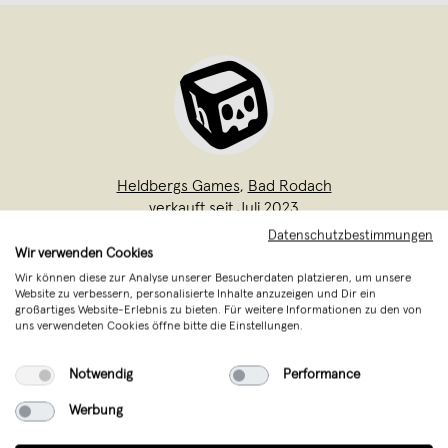
Heldbergs Games
,
Bad Rodach
verkauft seit Juli 2023
Datenschutzbestimmungen
Wir bei Heldbergs Games wollen Spaß,
Wir verwenden Cookies
ehrlichen Kampf, Adrenalin – und Spiele
Wir können diese zur Analyse unserer Besucherdaten platzieren, um unsere
Website zu verbessern, personalisierte Inhalte anzuzeigen und Dir ein
abseits vom Mainstream. Heldbergs
großartiges Website-Erlebnis zu bieten. Für weitere Informationen zu den von
uns verwendeten Cookies öffne bitte die Einstellungen.
Games, das sind fünf Verrückte, die ihr
Können einsetzen für was ganz Großes.
Notwendig
Performance
Nämlich Spiele, die oft nicht nur von
Werbung
derbem Humor
...