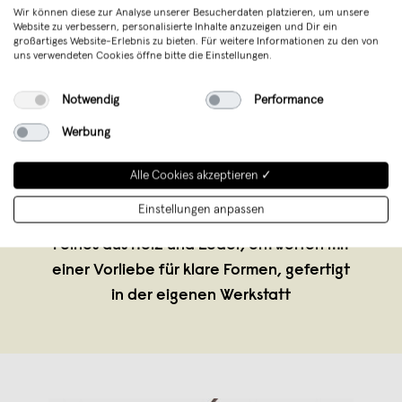
Wir können diese zur Analyse unserer Besucherdaten platzieren, um unsere
Website zu verbessern, personalisierte Inhalte anzuzeigen und Dir ein
großartiges Website-Erlebnis zu bieten. Für weitere Informationen zu den von
uns verwendeten Cookies öffne bitte die Einstellungen.
Notwendig
Performance
Werbung
Alle Cookies akzeptieren ✓
EINFACHDESIGN
,
Ansbach
verkauft seit November 2017
Einstellungen anpassen
Feines aus Holz und Leder, entworfen mit
einer Vorliebe für klare Formen, gefertigt
in der eigenen Werkstatt