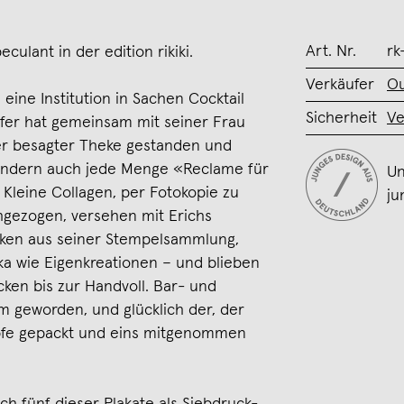
Art. Nr.
rk
culant in der edition rikiki.
Verkäufer
Ou
 eine Institution in Sachen Cocktail
Sicherheit
Ve
fer hat gemeinsam mit seiner Frau
ter besagter Theke gestanden und
sondern auch jede Menge «Reclame für
Un
Kleine Collagen, per Fotokopie zu
ju
hgezogen, versehen mit Erichs
cken aus seiner Stempelsammlung,
ka wie Eigenkreationen – und blieben
cken bis zur Handvoll. Bar- und
em geworden, und glücklich der, der
pfe gepackt und eins mitgenommen