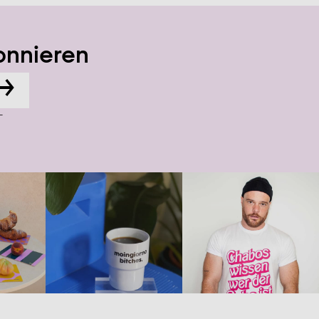
onnieren
→
-