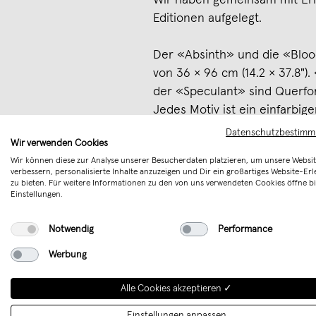
Wir haben gemeinsam mit Eric
Editionen aufgelegt.
Der «Absinth» und die «Bloo
von 36 × 96 cm (14.2 × 37.8")
der «Speculant» sind Querfor
Jedes Motiv ist ein einfarbig
25 Bögen, nummeriert, gestem
Datenschutzbestim
Wir verwenden Cookies
Wellhöfer. Gedruckt wurde a
Wir können diese zur Analyse unserer Besucherdaten platzieren, um unsere Websit
Büttenpapier aus 100% Baum
verbessern, personalisierte Inhalte anzuzeigen und Dir ein großartiges Website-Erl
Die Bögen haben vier Risskan
zu bieten. Für weitere Informationen zu den von uns verwendeten Cookies öffne bi
Einstellungen.
unserem playground printsho
Notwendig
Performance
Merken
Werbung
Alle Cookies akzeptieren ✓
Einstellungen anpassen