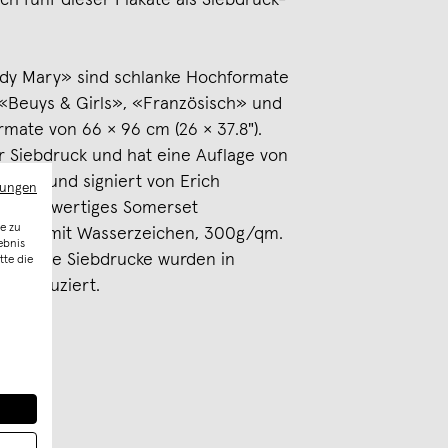
h fünf dieser Plakate als Siebdruck-
dy Mary» sind schlanke Hochformate
. «Beuys & Girls», «Französisch» und
mate von 66 × 96 cm (26 × 37.8").
er Siebdruck und hat eine Auflage von
pelt und signiert von Erich
mungen
uf hochwertiges Somerset
e zu
wolle mit Wasserzeichen, 300g/qm.
ebnis
ten. Die Siebdrucke wurden in
tte die
p produziert.