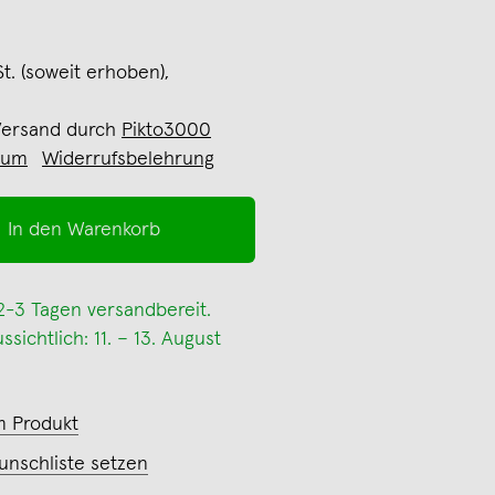
St. (soweit erhoben),
Versand durch
Pikto3000
sum
Widerrufsbelehrung
In den Warenkorb
 2-3 Tagen versandbereit.
sichtlich: 11. – 13. August
m Produkt
unschliste setzen