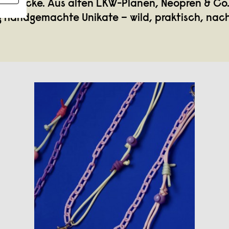
ngsstücke. Aus alten LKW-Planen, Neopren & Co.
g handgemachte Unikate – wild, praktisch, nach