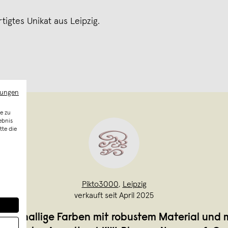
tigtes Unikat aus Leipzig.
mungen
e zu
ebnis
tte die
Pikto3000
,
Leipzig
verkauft seit April 2025
xt knallige Farben mit robustem Material und