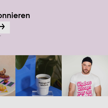
onnieren
→
-