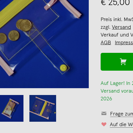
€ 25,00
Preis inkl. Mw
zzgl.
Versand
Verkauf und 
AGB
Impres
Auf Lager! In
Versand voraus
2026
Frage zu
Auf die W