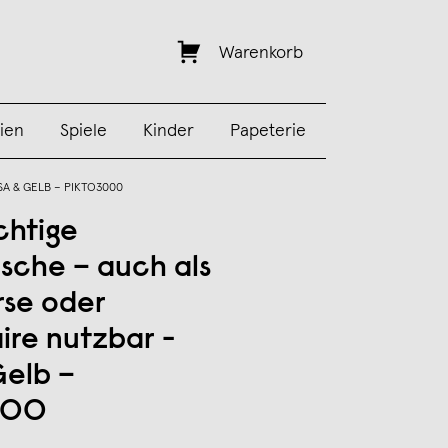
Warenkorb
ien
Spiele
Kinder
Papeterie
A & GELB – PIKTO3000
chtige
sche – auch als
se oder
ire nutzbar -
Gelb –
000