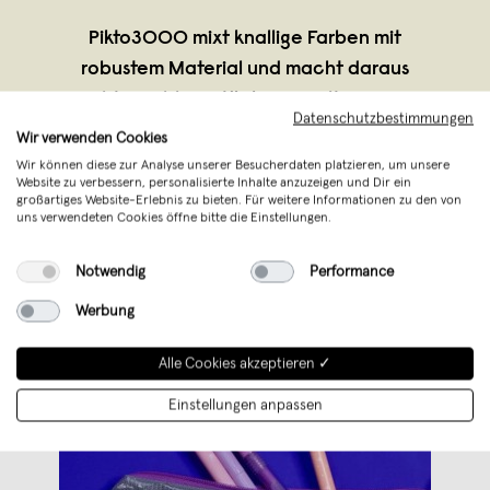
Pikto3000 mixt knallige Farben mit
robustem Material und macht daraus
echte Lieblingsstücke. Aus alten LKW-
Datenschutzbestimmungen
Planen, Neopren & Co. entstehen in
Wir verwenden Cookies
Leipzig handgemachte Unikate – wild,
Wir können diese zur Analyse unserer Besucherdaten platzieren, um unsere
Website zu verbessern, personalisierte Inhalte anzuzeigen und Dir ein
praktisch, nachhaltig.
großartiges Website-Erlebnis zu bieten. Für weitere Informationen zu den von
uns verwendeten Cookies öffne bitte die Einstellungen.
Notwendig
Performance
Werbung
Alle Cookies akzeptieren ✓
Einstellungen anpassen