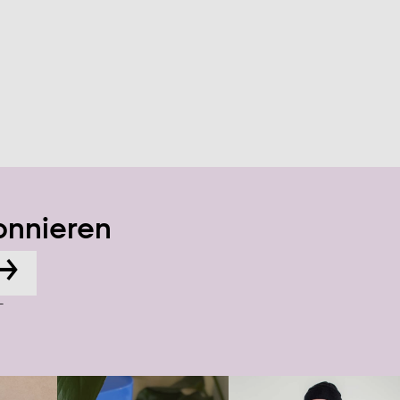
onnieren
→
-