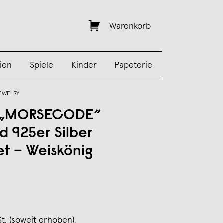
Warenkorb
ien
Spiele
Kinder
Papeterie
JEWELRY
T „MORSECODE“
 925er Silber
et – Weiskönig
St. (soweit erhoben),