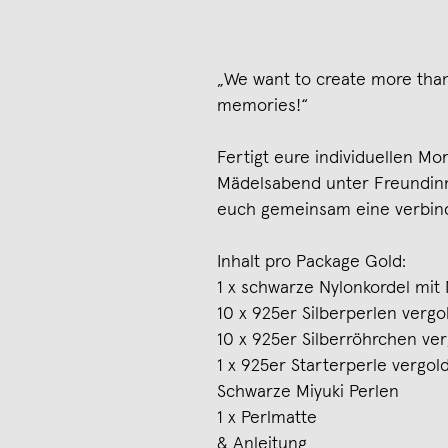
„We want to create more than
memories!“
Fertigt eure individuellen M
Mädelsabend unter Freundinn
euch gemeinsam eine verbin
Inhalt pro Package Gold:
1 x schwarze Nylonkordel mit
10 x 925er Silberperlen vergo
10 x 925er Silberröhrchen ve
1 x 925er Starterperle vergol
Schwarze Miyuki Perlen
1 x Perlmatte
& Anleitung