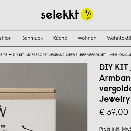
shion
Schmuck
Küche
Wohnen
Wohntextil
EITE
DIY KIT „MORSECODE“ ARMBAND 925ER SILBER VERGOLDET – WEISKÖNIG 
DIY KI
Armband
vergold
Jewelry
€ 39,00
Preis inkl. Mw