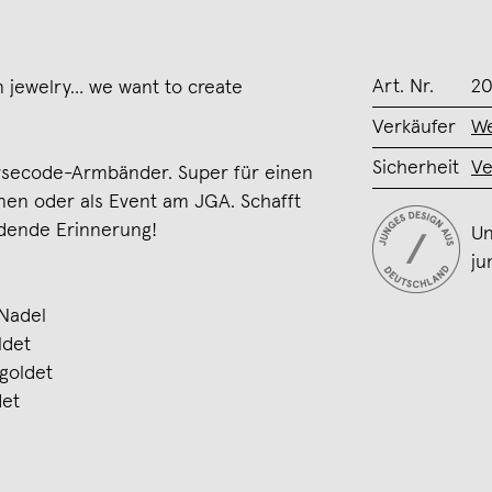
Art. Nr.
20
 jewelry… we want to create
Verkäufer
We
Sicherheit
Ve
orsecode-Armbänder. Super für einen
en oder als Event am JGA. Schafft
dende Erinnerung!
Un
ju
 Nadel
ldet
rgoldet
det