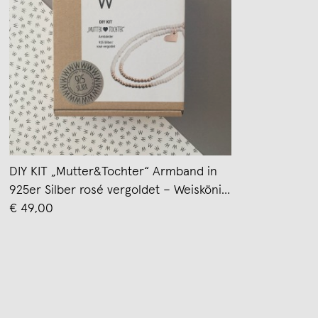
DIY KIT „Mutter&Tochter“ Armband in
925er Silber rosé vergoldet – Weiskönig
Jewelry
€ 49,00