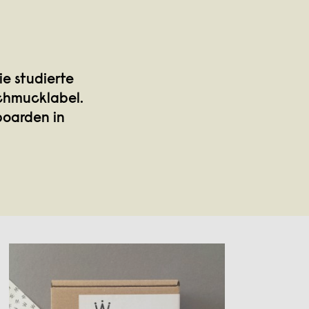
e studierte
Schmucklabel.
boarden in