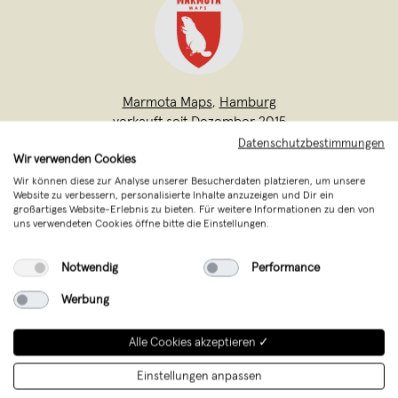
Marmota Maps
,
Hamburg
verkauft seit Dezember 2015
Datenschutzbestimmungen
Wir verwenden Cookies
Marmota Maps ist ein Projekt von Lana
Wir können diese zur Analyse unserer Besucherdaten platzieren, um unsere
Bragin und Stefan Spiegel aus Hamburg.
Website zu verbessern, personalisierte Inhalte anzuzeigen und Dir ein
Beide teilen eine Leidenschaft für
großartiges Website-Erlebnis zu bieten. Für weitere Informationen zu den von
uns verwendeten Cookies öffne bitte die Einstellungen.
Geographie, Gestaltung und die
grafische Aufbereitung von Daten und
Notwendig
Performance
Informationen.
Werbung
Alle Cookies akzeptieren ✓
Einstellungen anpassen