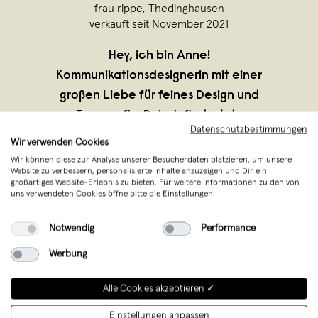
frau rippe
,
Thedinghausen
verkauft seit November 2021
Hey, ich bin Anne!
Kommunikationsdesignerin mit einer
großen Liebe für feines Design und
Typografie. Bei mir findest du
Datenschutzbestimmungen
hochwertige Kalender, Wochenplaner,
Wir verwenden Cookies
Notizhefte, Karten und Co. – alles mit
Wir können diese zur Analyse unserer Besucherdaten platzieren, um unsere
Website zu verbessern, personalisierte Inhalte anzuzeigen und Dir ein
Liebe und vor allem in Handarbeit (ja,
großartiges Website-Erlebnis zu bieten. Für weitere Informationen zu den von
auch d
...
uns verwendeten Cookies öffne bitte die Einstellungen.
Weiterlesen
Notwendig
Performance
Werbung
Alle Cookies akzeptieren ✓
Einstellungen anpassen