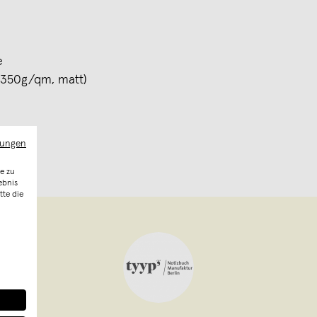
e
 (350g/qm, matt)
mungen
e zu
ebnis
tte die