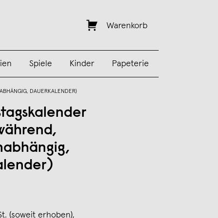
Warenkorb
ien
Spiele
Kinder
Papeterie
ABHÄNGIG, DAUERKALENDER)
tagskalender
während,
nabhängig,
lender)
St. (soweit erhoben),