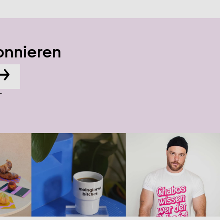
onnieren
→
-