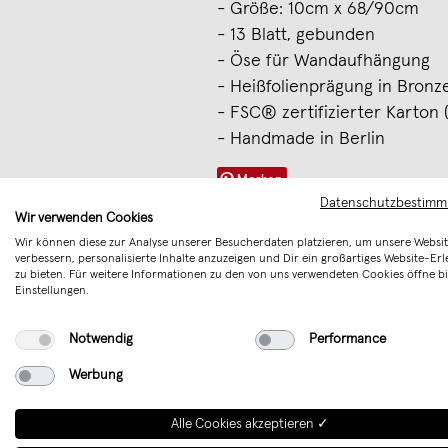
- Größe: 10cm x 68/90cm
- 13 Blatt, gebunden
- Öse für Wandaufhängung
- Heißfolienprägung in Bronz
- FSC® zertifizierter Karton
- Handmade in Berlin
Merken
Datenschutzbestim
Wir verwenden Cookies
Wir können diese zur Analyse unserer Besucherdaten platzieren, um unsere Websit
verbessern, personalisierte Inhalte anzuzeigen und Dir ein großartiges Website-Erl
zu bieten. Für weitere Informationen zu den von uns verwendeten Cookies öffne bi
Einstellungen.
Notwendig
Performance
Werbung
Alle Cookies akzeptieren ✓