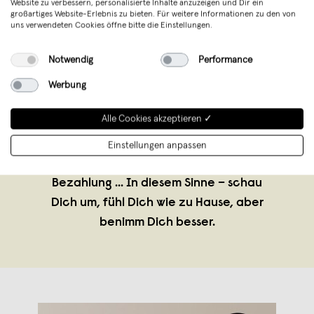
Website zu verbessern, personalisierte Inhalte anzuzeigen und Dir ein
großartiges Website-Erlebnis zu bieten. Für weitere Informationen zu den von
uns verwendeten Cookies öffne bitte die Einstellungen.
Notwendig
Performance
typealive
,
Münster
Werbung
verkauft seit November 2014
Alle Cookies akzeptieren ✓
Freunde, wer ernsthaft behauptet, er
könnte noch ohne typealive leben,
Einstellungen anpassen
bekommt von uns ein Poster gegen
Bezahlung ... In diesem Sinne – schau
Dich um, fühl Dich wie zu Hause, aber
benimm Dich besser.