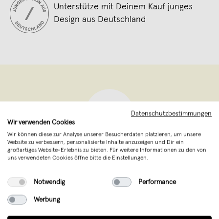
Unterstütze mit Deinem Kauf junges
Design aus Deutschland
Datenschutzbestimmungen
Wir verwenden Cookies
Wir können diese zur Analyse unserer Besucherdaten platzieren, um unsere
Website zu verbessern, personalisierte Inhalte anzuzeigen und Dir ein
großartiges Website-Erlebnis zu bieten. Für weitere Informationen zu den von
Piecely
,
Hannover
uns verwendeten Cookies öffne bitte die Einstellungen.
verkauft seit Juni 2021
Notwendig
Performance
Exklusive Puzzles für Erwachsene aus
Hannover. Entdecke Kunst auf neue Art
Werbung
von Künstlerinnen aus aller Welt.