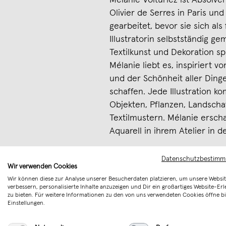
Mélanie Voituriez ist Absolve
Olivier de Serres in Paris un
gearbeitet, bevor sie sich als
Illustratorin selbstständig ge
Textilkunst und Dekoration spi
Mélanie liebt es, inspiriert v
und der Schönheit aller Din
schaffen. Jede Illustration k
Objekten, Pflanzen, Landscha
Textilmustern. Mélanie ersch
Aquarell in ihrem Atelier in 
Achtung! Dieser Artikel ist f
Datenschutzbestim
Wir verwenden Cookies
geeignet. Erstickungsgefahr a
Wir können diese zur Analyse unserer Besucherdaten platzieren, um unsere Websit
verbessern, personalisierte Inhalte anzuzeigen und Dir ein großartiges Website-Erl
Merken
zu bieten. Für weitere Informationen zu den von uns verwendeten Cookies öffne bi
Einstellungen.