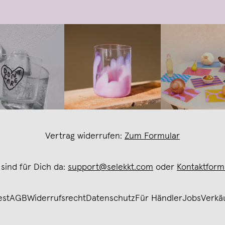
Vertrag widerrufen:
Zum Formular
 sind für Dich da:
support@selekkt.com
oder
Kontaktform
est
AGB
Widerrufsrecht
Datenschutz
Für Händler
Jobs
Verkä