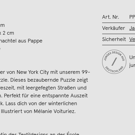
Art. Nr.
P
 cm
Verkäufer
Ja
x 2 cm
Sicherheit
Ve
schachtel aus Pappe
e
Un
ju
ber von New York City mit unserem 99-
zzle. Dieses bezaubernde Puzzle zeigt
hreszeit, mit leergefegten Straßen und
. Perfekt für eine entspannte Auszeit
k. Lass dich von der winterlichen
llustriert von Mélanie Voituriez.