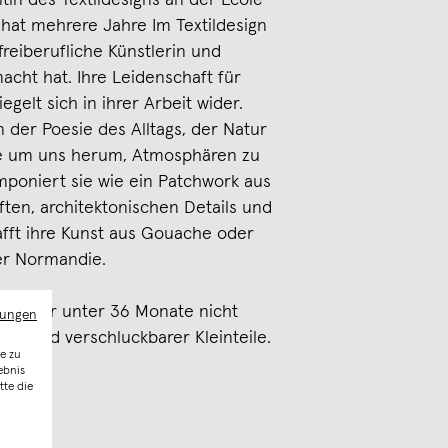
ntin des Textildesigns an der École
d hat mehrere Jahre Im Textildesign
 freiberufliche Künstlerin und
macht hat. Ihre Leidenschaft für
egelt sich in ihrer Arbeit wider.
on der Poesie des Alltags, der Natur
ge um uns herum, Atmosphären zu
omponiert sie wie ein Patchwork aus
ften, architektonischen Details und
afft ihre Kunst aus Gouache oder
der Normandie.
ür Kinder unter 36 Monate nicht
mungen
ufgrund verschluckbarer Kleinteile.
e zu
ebnis
tte die