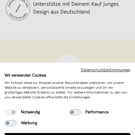
Unterstütze mit Deinem Kauf junges
Design aus Deutschland
Datenschutzbestimmungen
Wir verwenden Cookies
Wir können diese zur Analyse unserer Besucherdaten platzieren, um unsere
Website zu verbessern, personalisierte Inhalte anzuzeigen und Dir ein
großartiges Website-Erlebnis zu bieten. Für weitere Informationen zu den von
Piecely
,
Hannover
uns verwendeten Cookies öffne bitte die Einstellungen.
verkauft seit Juni 2021
Notwendig
Performance
Exklusive Puzzles für Erwachsene aus
Hannover. Entdecke Kunst auf neue Art
Werbung
von Künstlerinnen aus aller Welt.