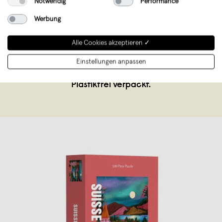
Notwendig
Performance
Piecely
,
Hannover
Werbung
verkauft seit Juni 2021
Exklusive Puzzles für Erwachsene aus
Alle Cookies akzeptieren ✓
Hannover. Entdecke Kunst auf neue Art
Einstellungen anpassen
von Künstlerinnen aus aller Welt.
Plastikfrei verpackt.