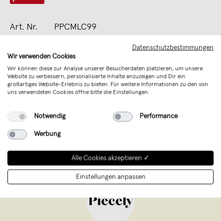
Art. Nr.
PPCMLC99
Verkäufer
Jasmin Nasser e.Kfr.
Datenschutzbestimmungen
Wir verwenden Cookies
Sicherheit
Verantwortliche Person (EU)
Wir können diese zur Analyse unserer Besucherdaten platzieren, um unsere
Website zu verbessern, personalisierte Inhalte anzuzeigen und Dir ein
großartiges Website-Erlebnis zu bieten. Für weitere Informationen zu den von
Unterstütze mit Deinem Kauf junges
uns verwendeten Cookies öffne bitte die Einstellungen.
Design aus Deutschland
Notwendig
Performance
Werbung
Alle Cookies akzeptieren ✓
Einstellungen anpassen