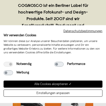
COGNOSCO ist ein Berliner Label für
hochwertige Fotokunst- und Design-
Produkte. Seit 2007 sind wir
Kreativwerkstatt, Produzent und
Datenschutzbestimmungen
Vertriebsplattform für schöne und
Wir verwenden Cookies
anspruchsvolle Design-Produkte in einem.
Wir können diese zur Analyse unserer Besucherdaten platzieren, um unsere
Website zu verbessern, personalisierte Inhalte anzuzeigen und Dir ein
Unsere Mission ist es, zeitgenössi
...
großartiges Website-Erlebnis zu bieten. Für weitere Informationen zu den von
Weiterlesen
uns verwendeten Cookies öffne bitte die Einstellungen.
Notwendig
Performance
Werbung
Alle Cookies akzeptieren ✓
Einstellungen anpassen