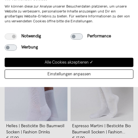
Wir können diese zur Analyse unserer Besucherdaten platzieren, um unsere
Website zu verbessern, personalisierte Inhalte anzuzeigen und Dir ein
großartiges Website-Erlebnis zu bieten. Für weitere Informationen zu den von
uns verwendeten Cookies öffne bitte die Einstellungen.
Siebträger & Tamper | Bestickte
Siebträger | Bestickte Bio
Notwendig
Performance
Bio Baumwoll Socken | Fashion
Baumwoll Socken | Fashion
Drinks
€ 17,90
Trend
Drinks
€ 17,90
Werbung
Alle Cookies akzeptieren ✓
Einstellungen anpassen
Helles | Bestickte Bio Baumwoll
Espresso Martini | Bestickte Bio
Socken | Fashion Drinks
Baumwoll Socken | Fashion