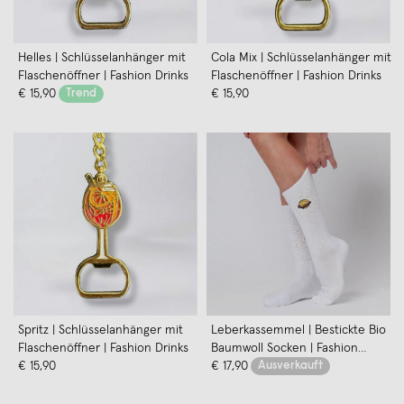
Helles | Schlüsselanhänger mit
Cola Mix | Schlüsselanhänger mit
Flaschenöffner | Fashion Drinks
Flaschenöffner | Fashion Drinks
€ 15,90
Trend
€ 15,90
Spritz | Schlüsselanhänger mit
Leberkassemmel | Bestickte Bio
Flaschenöffner | Fashion Drinks
Baumwoll Socken | Fashion
€ 15,90
Drinks
€ 17,90
Ausverkauft