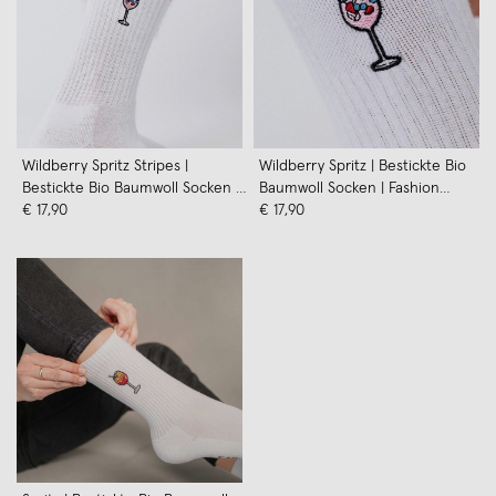
Wildberry Spritz Stripes |
Wildberry Spritz | Bestickte Bio
Bestickte Bio Baumwoll Socken |
Baumwoll Socken | Fashion
Fashion Drinks
€ 17,90
Drinks
€ 17,90