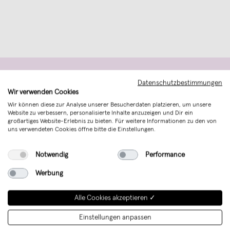
Datenschutzbestimmungen
Aktionen und Updates
Wir verwenden Cookies
Wir können diese zur Analyse unserer Besucherdaten platzieren, um unsere
Website zu verbessern, personalisierte Inhalte anzuzeigen und Dir ein
per E-Mail abonnieren
großartiges Website-Erlebnis zu bieten. Für weitere Informationen zu den von
uns verwendeten Cookies öffne bitte die Einstellungen.
→
Notwendig
Performance
Ich möchte zukünftig über aktuelle Trends, Angebote &
Gutscheine per E-Mail informiert werden. Eine Abmeldung ist
Werbung
jederzeit kostenlos möglich.
Alle Cookies akzeptieren ✓
Einstellungen anpassen