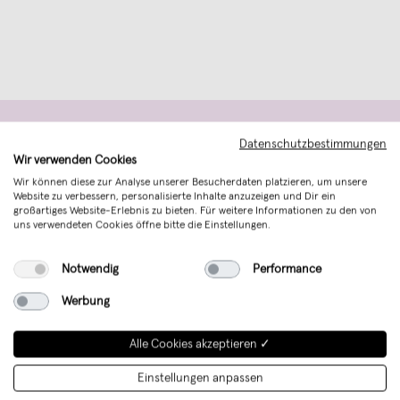
Datenschutzbestimmungen
Aktionen und Updates
Wir verwenden Cookies
Wir können diese zur Analyse unserer Besucherdaten platzieren, um unsere
Website zu verbessern, personalisierte Inhalte anzuzeigen und Dir ein
per E-Mail abonnieren
großartiges Website-Erlebnis zu bieten. Für weitere Informationen zu den von
uns verwendeten Cookies öffne bitte die Einstellungen.
→
Notwendig
Performance
Ich möchte zukünftig über aktuelle Trends, Angebote &
Gutscheine per E-Mail informiert werden. Eine Abmeldung ist
Werbung
jederzeit kostenlos möglich.
Alle Cookies akzeptieren ✓
Einstellungen anpassen