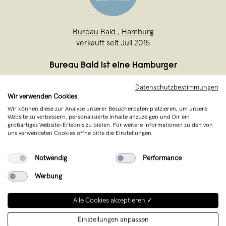
Bureau Bald
,
Hamburg
verkauft seit Juli 2015
Bureau Bald ist eine Hamburger
Designagentur für Identity & Branding
Datenschutzbestimmungen
und lässt Marken auf neue Höhen steigen.
Wir verwenden Cookies
Wir gestalten Transformation mit Weitblick
Wir können diese zur Analyse unserer Besucherdaten platzieren, um unsere
Website zu verbessern, personalisierte Inhalte anzuzeigen und Dir ein
und entwickeln präzises Design, das
großartiges Website-Erlebnis zu bieten. Für weitere Informationen zu den von
uns verwendeten Cookies öffne bitte die Einstellungen.
unmittelbar begeistert und nachhaltig
wirkt. Unter
...
Notwendig
Performance
Weiterlesen
Werbung
Alle Cookies akzeptieren ✓
Einstellungen anpassen