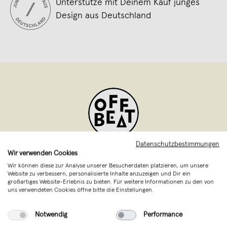
Unterstütze mit Deinem Kauf junges
Design aus Deutschland
Datenschutzbestimmungen
Wir verwenden Cookies
OFFBEAT
,
Berlin
verkauft seit Mai 2023
Wir können diese zur Analyse unserer Besucherdaten platzieren, um unsere
Website zu verbessern, personalisierte Inhalte anzuzeigen und Dir ein
großartiges Website-Erlebnis zu bieten. Für weitere Informationen zu den von
OFFBEAT Berlin ist ein junges Fashion
uns verwendeten Cookies öffne bitte die Einstellungen.
Brand aus der pulsierenden Hauptstadt.
Notwendig
Performance
Die Designs spiegeln nicht nur den