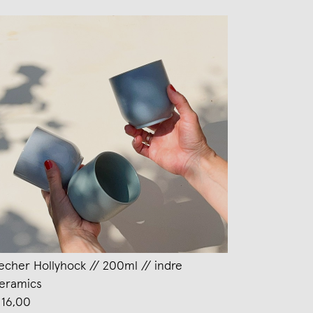
echer Hollyhock // 200ml // indre
eramics
 16,00