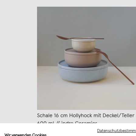
Schale 16 cm Hollyhock mit Deckel/Teller 
600 ml // indre Ceramics
Datenschutzbestim
€ 45,00
Wir verwenden Cookies