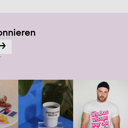
onnieren
→
-