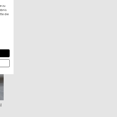
e zu
ebnis
tte die
l