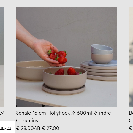
//
Schale 16 cm Hollyhock // 600ml // indre
B
Ceramics
C
mungen
€ 28,00
AB € 27,00
€