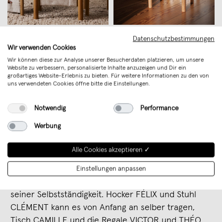
Sandro Plonka X COCLICO -
Sandro Plonka X COCLICO -
Datenschutzbestimmungen
Tisch Camille
Stuhl Félix
Wir verwenden Cookies
€ 299,00
€ 249,00
Wir können diese zur Analyse unserer Besucherdaten platzieren, um unsere
Website zu verbessern, personalisierte Inhalte anzuzeigen und Dir ein
großartiges Website-Erlebnis zu bieten. Für weitere Informationen zu den von
uns verwendeten Cookies öffne bitte die Einstellungen.
Notwendig
Performance
Werbung
Alle Cookies akzeptieren ✓
Mit den Design-Kindermöbeln von COCLICO bietet
das ganze Zuhause Raum für das Kind. Alle
Einstellungen anpassen
Kindermöbel von COCLICO bestärken das Kind in
seiner Selbstständigkeit. Hocker FÉLIX und Stuhl
CLÉMENT kann es von Anfang an selber tragen,
Tisch CAMILLE und die Regale VICTOR und THÉO