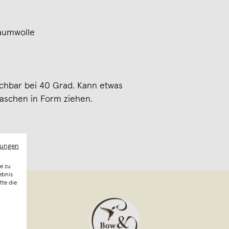
aumwolle
chbar bei 40 Grad. Kann etwas
aschen in Form ziehen.
mungen
e zu
ebnis
tte die