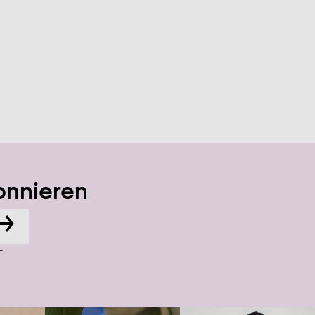
onnieren
→
-