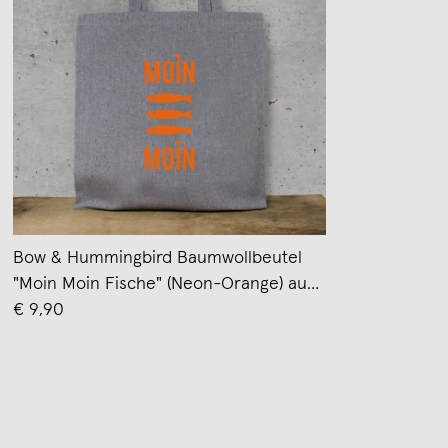
Bow & Hummingbird Baumwollbeutel
"Moin Moin Fische" (Neon-Orange) aus
recycelter Baumwolle
€ 9,90