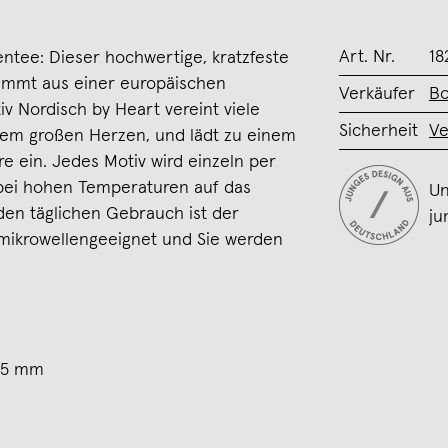
Art. Nr.
18
sentee: Dieser hochwertige, kratzfeste
tammt aus einer europäischen
Verkäufer
Bo
v Nordisch by Heart vereint viele
Sicherheit
Ve
nem großen Herzen, und lädt zu einem
re ein. Jedes Motiv wird einzeln per
bei hohen Temperaturen auf das
Un
 den täglichen Gebrauch ist der
ju
mikrowellengeeignet und Sie werden
95 mm