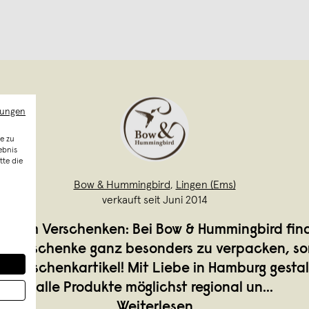
mungen
e zu
ebnis
tte die
Bow & Hummingbird
,
Lingen (Ems)
verkauft seit Juni 2014
ön zum Verschenken: Bei Bow & Hummingbird find
 um Geschenke ganz besonders zu verpacken, s
e Geschenkartikel! Mit Liebe in Hamburg gestal
alle Produkte möglichst regional un
...
Weiterlesen