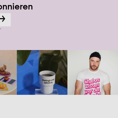
onnieren
→
-