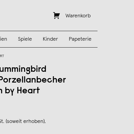
Warenkorb
ien
Spiele
Kinder
Papeterie
ART
ummingbird
Porzellanbecher
h by Heart
St. (soweit erhoben),