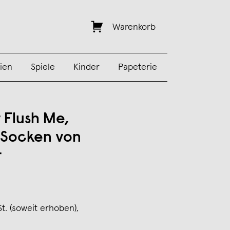
Warenkorb
ien
Spiele
Kinder
Papeterie
 Flush Me,
e Socken von
t
St. (soweit erhoben),