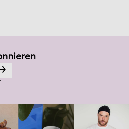
onnieren
→
-