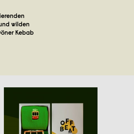
sierenden
 und wilden
 Döner Kebab