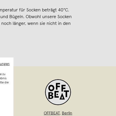
peratur für Socken beträgt 40°C.
n und Bügeln. Obwohl unsere Socken
e noch länger, wenn sie nicht in den
mungen
e zu
ebnis
tte die
OFFBEAT
,
Berlin