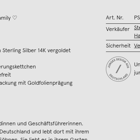
Art. Nr.
PS
amily ♡
St
Verkäufer
H
Sicherheit
Ve
terling Silber 14K vergoldet
Un
erungskettchen
ju
freit
ackung mit Goldfolienprägung
ndinnen und Geschäftsführerinnen.
n Deutschland und lebt dort mit ihrem