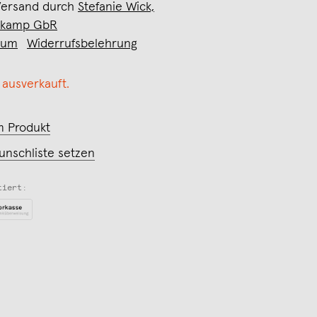
Versand durch
Stefanie Wick,
rkamp GbR
sum
Widerrufsbelehrung
 ausverkauft.
m Produkt
unschliste setzen
tiert: