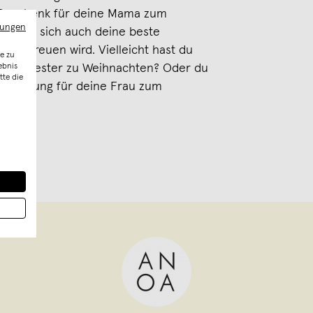
 Geschenk für deine Mama zum
mungen
r, dass sich auch deine beste
ber freuen wird. Vielleicht hast du
e zu
ebnis
e Schwester zu Weihnachten? Oder du
tte die
rraschung für deine Frau zum