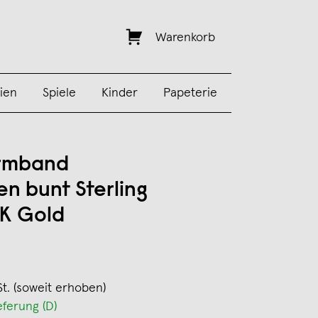
Warenkorb
ien
Spiele
Kinder
Papeterie
rmband
en bunt Sterling
4K Gold
St. (soweit erhoben)
eferung (D)