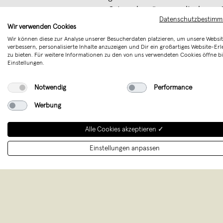
Oder wie wäre es mit einem
Datenschutzbestim
Muttertag? Wir sind uns siche
Wir verwenden Cookies
Freundin zum Geburtstag darü
Wir können diese zur Analyse unserer Besucherdaten platzieren, um unsere Websit
verbessern, personalisierte Inhalte anzuzeigen und Dir ein großartiges Website-Erl
noch kein Geschenk für dein
zu bieten. Für weitere Informationen zu den von uns verwendeten Cookies öffne bi
brauchst unbedingt eine Übe
Einstellungen.
Jahrestag…
Notwendig
Performance
Merken
Werbung
Alle Cookies akzeptieren ✓
Einstellungen anpassen