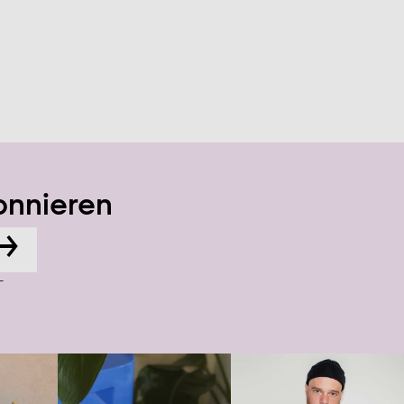
onnieren
→
-