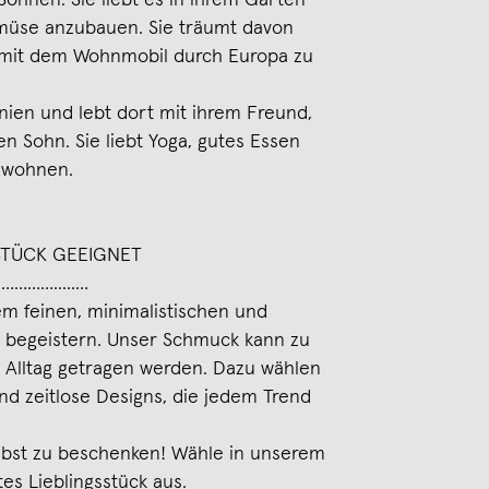
Söhnen. Sie liebt es in ihrem Garten
emüse anzubauen. Sie träumt davon
e mit dem Wohnmobil durch Europa zu
nien und lebt dort mit ihrem Freund,
n Sohn. Sie liebt Yoga, gutes Essen
u wohnen.
STÜCK GEEIGNET
…………….....…
em feinen, minimalistischen und
 begeistern. Unser Schmuck kann zu
 Alltag getragen werden. Dazu wählen
nd zeitlose Designs, die jedem Trend
elbst zu beschenken! Wähle in unserem
es Lieblingsstück aus.