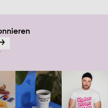
onnieren
→
-