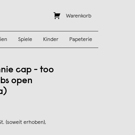
Warenkorb
ien
Spiele
Kinder
Papeterie
nie cap - too
bs open
a)
St. (soweit erhoben),