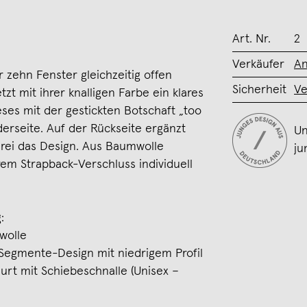
Art. Nr.
2
Verkäufer
An
r zehn Fenster gleichzeitig offen
Sicherheit
Ve
zt mit ihrer knalligen Farbe ein klares
ses mit der gestickten Botschaft „too
erseite. Auf der Rückseite ergänzt
Un
kerei das Design. Aus Baumwolle
ju
rem Strapback-Verschluss individuell
:
wolle
Segmente-Design mit niedrigem Profil
urt mit Schiebeschnalle (Unisex –