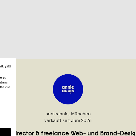
mungen
e zu
ebnis
tte die
annieannie
,
München
verkauft seit Juni 2026
t Art Director & freelance Web- und Brand-Desig