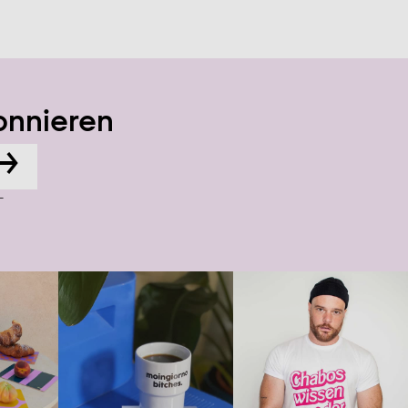
onnieren
→
-