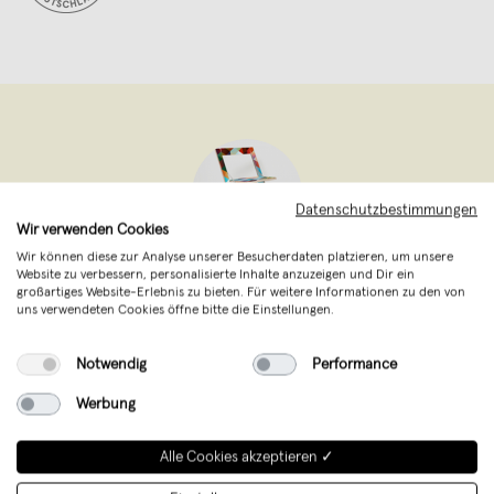
Datenschutzbestimmungen
Wir verwenden Cookies
Wir können diese zur Analyse unserer Besucherdaten platzieren, um unsere
Website zu verbessern, personalisierte Inhalte anzuzeigen und Dir ein
Ambivalenz
,
Berlin
großartiges Website-Erlebnis zu bieten. Für weitere Informationen zu den von
verkauft seit April 2012
uns verwendeten Cookies öffne bitte die Einstellungen.
AMBIVALENZ bietet ungewöhnliche Ideen
Notwendig
Performance
für flexibles, individualisertes und
Werbung
raumsparendes Wohnen.
Alle Cookies akzeptieren ✓