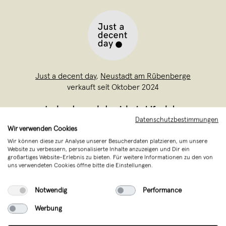
Just a decent day
,
Neustadt am Rübenberge
verkauft seit Oktober 2024
Just a decent day ist ein Lifestyle-
Datenschutzbestimmungen
Wellness Label mit Fokus auf Duftkerzen.
Wir verwenden Cookies
Unser Kerzenstudio befindet sich in
Wir können diese zur Analyse unserer Besucherdaten platzieren, um unsere
Website zu verbessern, personalisierte Inhalte anzuzeigen und Dir ein
Hannover, Deutschland. Heir stellen wir
großartiges Website-Erlebnis zu bieten. Für weitere Informationen zu den von
handgefertigte, natürliche
uns verwendeten Cookies öffne bitte die Einstellungen.
Sojawachskerzen mit verwöhnenden
Notwendig
Performance
Düften her. Alle Inhaltssto
...
Weiterlesen
Werbung