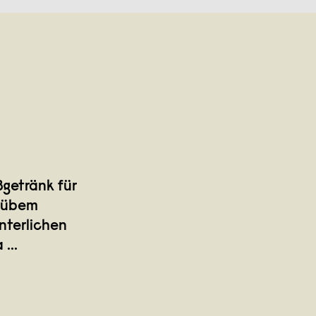
ßgetränk für
trübem
nterlichen
a
...