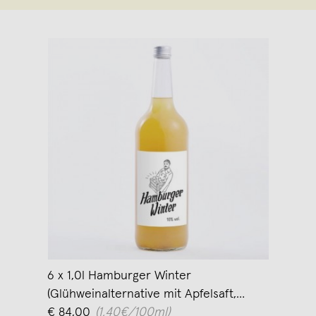
6 x 1,0l Hamburger Winter
(Glühweinalternative mit Apfelsaft,
Birnensaft & Wodka)
€ 84,00
(1,40€/100ml)