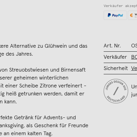
Verkäufer akzep
Art. Nr.
OS
kere Alternative zu Glühwein und das
ge des Jahres.
Verkäufer
B
Sicherheit
Ve
 von Streuobstwiesen und Birnensaft
serer geheimen winterlichen
 einer Scheibe Zitrone verfeinert -
Un
ig heiß getrunken werden, damit er
ju
n kann.
rfekte Getränk für Advents- und
hanksgiving, als Geschenk für Freunde
 an einem kalten Tag.