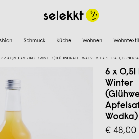
shion
Schmuck
Küche
Wohnen
Wohntextil
6 X 0,5L HAMBURGER WINTER (GLÜHWEINALTERNATIVE MIT APFELSAFT, BIRNENS
6 x 0,5
Winter
(Glühwe
Apfelsaf
Wodka)
€ 48,00