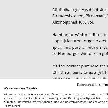
Alkoholhaltiges Mischgetränk 
Streuobstwiesen, Birnensaft
Alkoholgehalt 10% vol.
Hamburger Winter is the hot d
apple juice from organic orch
spice mix, pure or with a slice
so Hamburger Winter can get 
It´s the perfect purchase for
Christmas party or as a gift t
with cloudy apple juice, vodka
Datenschutzbestim
Wir verwenden Cookies
Merken
Wir können diese zur Analyse unserer Besucherdaten platzieren, um unsere Websit
verbessern, personalisierte Inhalte anzuzeigen und Dir ein großartiges Website-Erl
zu bieten. Für weitere Informationen zu den von uns verwendeten Cookies öffne bi
Einstellungen.