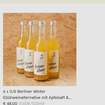
6 x 0,5l Berliner Winter
(Glühweinalternative mit Apfelsaft &
Wodka)
€ 48,00
(1,60€/100ml)