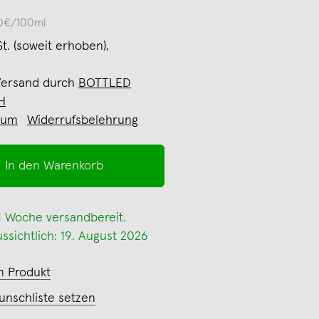
60€/100ml
St. (soweit erhoben),
Versand durch
BOTTLED
H
sum
Widerrufsbelehrung
In den Warenkorb
 1 Woche versandbereit.
ssichtlich: 19. August 2026
m Produkt
unschliste setzen