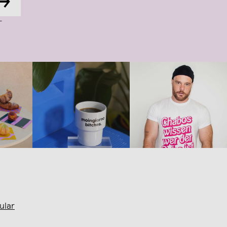
→
-
ular