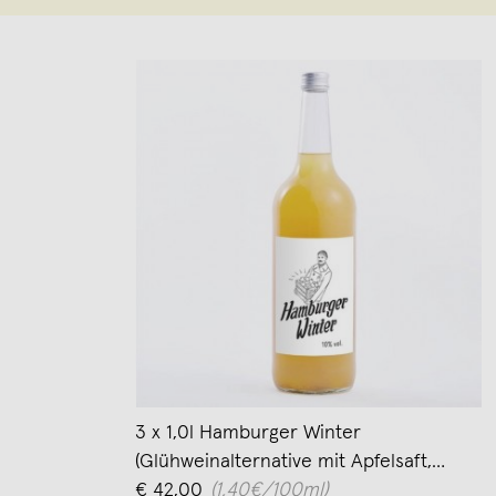
3 x 1,0l Hamburger Winter
(Glühweinalternative mit Apfelsaft,
Birnensaft & Wodka)
€ 42,00
(1,40€/100ml)