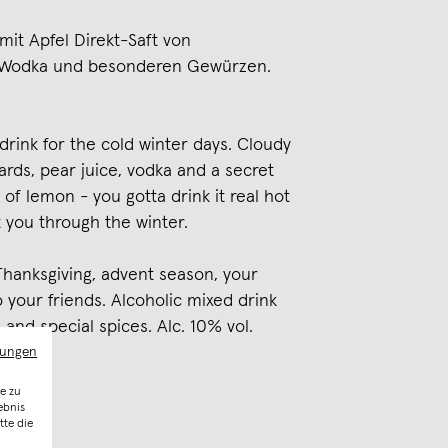
mit Apfel Direkt-Saft von
, Wodka und besonderen Gewürzen.
rink for the cold winter days. Cloudy
ards, pear juice, vodka and a secret
 of lemon - you gotta drink it real hot
you through the winter.
 Thanksgiving, advent season, your
o your friends. Alcoholic mixed drink
 and special spices. Alc. 10% vol.
mungen
e zu
ebnis
tte die