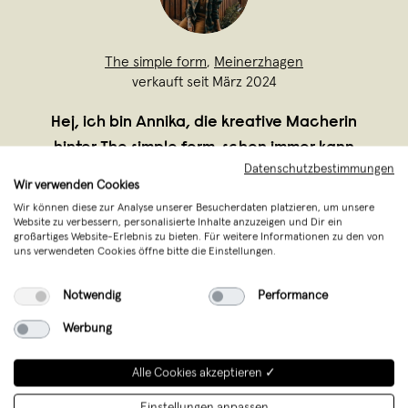
The simple form
,
Meinerzhagen
verkauft seit März 2024
Hej, ich bin Annika, die kreative Macherin
hinter The simple form. schon immer kann
Datenschutzbestimmungen
ich mich für das Handwerk und Kreative
Wir verwenden Cookies
Arbeit begeistern. Vor knapp 3 Jahren
Wir können diese zur Analyse unserer Besucherdaten platzieren, um unsere
habe ich meine Liebe zum Holz & dem
Website zu verbessern, personalisierte Inhalte anzuzeigen und Dir ein
großartiges Website-Erlebnis zu bieten. Für weitere Informationen zu den von
Drechseln entdeckt. Etwas mit den
uns verwendeten Cookies öffne bitte die Einstellungen.
eigenen H
...
Notwendig
Performance
Weiterlesen
Werbung
Alle Cookies akzeptieren ✓
Einstellungen anpassen