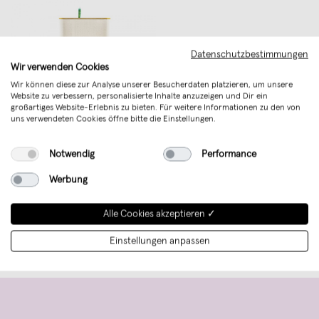
Datenschutzbestimmungen
Wir verwenden Cookies
Wir können diese zur Analyse unserer Besucherdaten platzieren, um unsere
Website zu verbessern, personalisierte Inhalte anzuzeigen und Dir ein
großartiges Website-Erlebnis zu bieten. Für weitere Informationen zu den von
uns verwendeten Cookies öffne bitte die Einstellungen.
BLACKBIRD Olivenöl Extra Nativ
Notwendig
Performance
BIO - 5 ltr. Vorratskanister
Werbung
€ 99,95
(1,40 EUR - 100 ml)
Alle Cookies akzeptieren ✓
Einstellungen anpassen