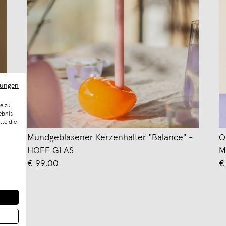
mungen
e zu
ebnis
tte die
Mundgeblasener Kerzenhalter "Balance" -
O
HOFF GLAS
M
€ 99,00
€