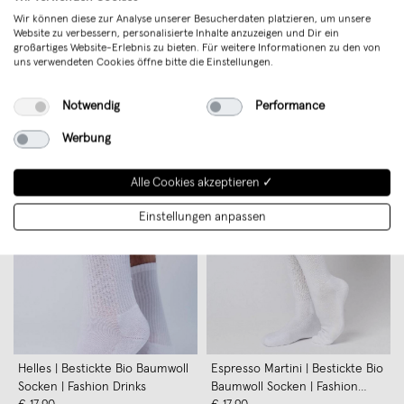
Wir können diese zur Analyse unserer Besucherdaten platzieren, um unsere
Website zu verbessern, personalisierte Inhalte anzuzeigen und Dir ein
großartiges Website-Erlebnis zu bieten. Für weitere Informationen zu den von
uns verwendeten Cookies öffne bitte die Einstellungen.
Siebträger & Tamper | Bestickte
Siebträger | Bestickte Bio
Notwendig
Performance
Bio Baumwoll Socken | Fashion
Baumwoll Socken | Fashion
Drinks
€ 17,90
Trend
Drinks
€ 17,90
Werbung
Alle Cookies akzeptieren ✓
Einstellungen anpassen
Helles | Bestickte Bio Baumwoll
Espresso Martini | Bestickte Bio
Socken | Fashion Drinks
Baumwoll Socken | Fashion