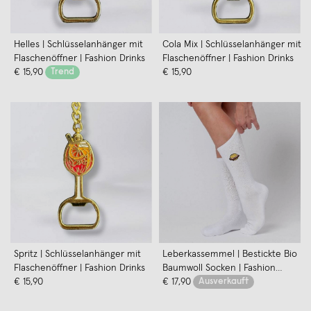
Helles | Schlüsselanhänger mit
Cola Mix | Schlüsselanhänger mit
Flaschenöffner | Fashion Drinks
Flaschenöffner | Fashion Drinks
€ 15,90
Trend
€ 15,90
Spritz | Schlüsselanhänger mit
Leberkassemmel | Bestickte Bio
Flaschenöffner | Fashion Drinks
Baumwoll Socken | Fashion
€ 15,90
Drinks
€ 17,90
Ausverkauft