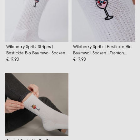
Wildberry Spritz Stripes |
Wildberry Spritz | Bestickte Bio
Bestickte Bio Baumwoll Socken |
Baumwoll Socken | Fashion
Fashion Drinks
€ 17,90
Drinks
€ 17,90